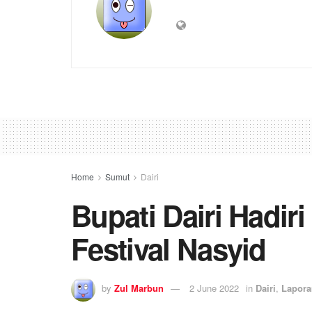
Home
Sumut
Dairi
Bupati Dairi Hadir
Festival Nasyid
by
Zul Marbun
2 June 2022
in
Dairi
,
Lapora