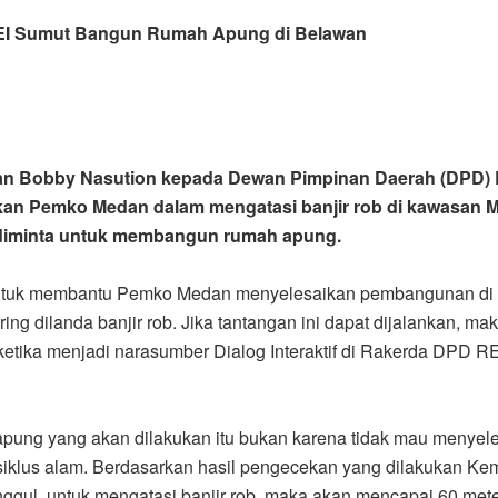
 REI Sumut Bangun Rumah Apung di Belawan
an Bobby Nasution kepada Dewan Pimpinan Daerah (DPD) R
 Pemko Medan dalam mengatasi banjir rob di kawasan Me
i diminta untuk membangun rumah apung.
ntuk membantu Pemko Medan menyelesaikan pembangunan di 
g dilanda banjir rob. Jika tantangan ini dapat dijalankan,
 ketika menjadi narasumber Dialog Interaktif di Rakerda DPD R
ung yang akan dilakukan itu bukan karena tidak mau menyele
ibat siklus alam. Berdasarkan hasil pengecekan yang dilakuka
ul untuk mengatasi banjir rob, maka akan mencapai 60 meter i