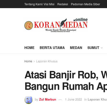
Tentang Kami/ Visi Misi
Redaksi
Pedoman Media Siber
HOME
BERITA UTAMA
MEDAN
SUMUT
Home
Laporan Khusus
Atasi Banjir Rob,
Bangun Rumah Ap
by
Zul Marbun
1 June 2022
in
Laporan Khu