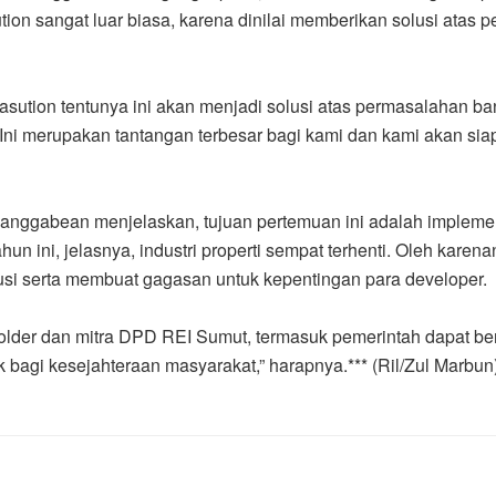
on sangat luar biasa, karena dinilai memberikan solusi atas p
ion tentunya ini akan menjadi solusi atas permasalahan banji
ut. Ini merupakan tantangan terbesar bagi kami dan kami aka
nggabean menjelaskan, tujuan pertemuan ini adalah implemen
un ini, jelasnya, industri properti sempat terhenti. Oleh kare
si serta membuat gagasan untuk kepentingan para developer.
eholder dan mitra DPD REI Sumut, termasuk pemerintah dapat 
gi kesejahteraan masyarakat,” harapnya.*** (Ril/Zul Marbun