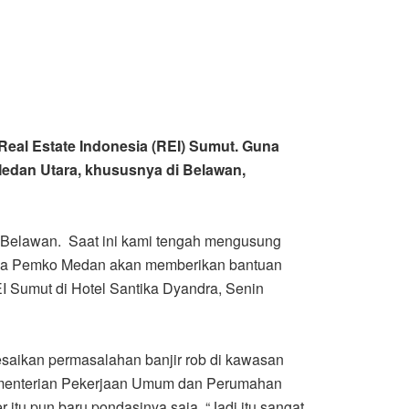
eal Estate Indonesia (REI) Sumut. Guna
dan Utara, khususnya di Belawan,
Belawan. Saat ini kami tengah mengusung
 maka Pemko Medan akan memberikan bantuan
EI Sumut di Hotel Santika Dyandra, Senin
saikan permasalahan banjir rob di kawasan
n Kementerian Pekerjaan Umum dan Perumahan
tu pun baru pondasinya saja. “Jadi itu sangat