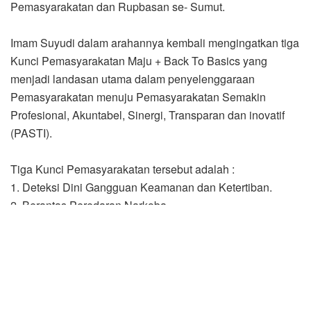
Pemasyarakatan dan Rupbasan se- Sumut.
Imam Suyudi dalam arahannya kembali mengingatkan tiga
Kunci Pemasyarakatan Maju + Back To Basics yang
menjadi landasan utama dalam penyelenggaraan
Pemasyarakatan menuju Pemasyarakatan Semakin
Profesional, Akuntabel, Sinergi, Transparan dan inovatif
(PASTI).
Tiga Kunci Pemasyarakatan tersebut adalah :
1. Deteksi Dini Gangguan Keamanan dan Ketertiban.
2. Berantas Peredaran Narkoba.
3. Sinergi dengan Aparat Penegak Hukum dan pihak
terkait.
Di tambah degan Back To Basics Pemasyarakatan yang
mengusung strategi peningkatan kualitas layanan