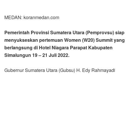
MEDAN: koranmedan.com
Pemerintah Provinsi Sumatera Utara (Pemprovsu) siap
menyukseskan pertemuan Women (W20) Summit yang
berlangsung di Hotel Niagara Parapat Kabupaten
Simalungun 19 – 21 Juli 2022.
Gubernur Sumatera Utara (Gubsu) H. Edy Rahmayadi
menyatakan, kegiatan W20 Summit merupakan momen
yang ditunggu-tunggu di mana Kawasan Danau Toba
menjadi sorotan dari penjuru nasional maupun
internasional, dalam hal ini diharapkan seluruh kontribusi
masyarakat kawasan Danau Toba untuk bersama-sama
menyukseskan kegiatan tersebut.