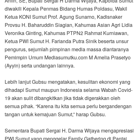
Arifin, SE, Bupati Sergai H Darma Wijaya, Kapolda Sumut
diwakili Kepala Penmas Bidang Humas Poldasu, Wakil
Ketua KONI Sumut Prof. Agung Sunarno, Kadisnaker
Provsu H. Baharuddin Siagian, Kahumas Asian Agri Lidia
Veronika Ginting, Kahumas PTPN2 Rahmat Kurniawan,
Ketua PWI Sumut H. Farianda Putra Sinik beserta unsur
pengurus, sejumlah pimpinan media massa diantaranya
Pemimpin Umum Mediasumutku.com M Amelia Prasetyo
(Ayyin) serta undangan lainnya.
Lebih lanjut Gubsu mengatakan, kesulitan ekonomi yang
dihadapi Sumut maupun Indonesia selama Wabah Covid-
19 akan sulit dibangkitkan jika tidak digerakkan oleh
semua pihak. “Karena itu kita semua perlu bergandengan
tangan untuk kemajuan Sumut,” harap Gubsu.
Sementara Bupati Sergai H. Darma Wijaya mengapresiasi
PWI Sumut yang menggelar Family Gathering di Pantai