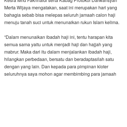
Kesra Mhd Fakhrialdi serta Kabag Protokol Darwansyah
Merta Wijaya mengatakan, saat ini merupakan hari yang
bahagia sebab bisa melepas seluruh jamaah calon haji
menuju tanah suci untuk menunaikan rukun Islam kelima.
”Dalam menunaikan ibadah haji ini, tentu harapan kita
semua sama yaitu untuk menjadi haji dan hajjah yang
mabrur. Maka dari itu dalam menjalankan ibadah haji,
hilangkan perbedaan, bersatu dan beradaptasilah satu
dengan yang lain. Dan kepada para pimpinan kloter
seluruhnya saya mohon agar membimbing para jamaah
calon haji kita ini,” kata Nurmalini Marpaung.
Acara pelepasan tersebut diawali pembacaan ayat suci Al-
Quran sembari mendoakan para jemaah terkhusus Kota
Tanjungbalai yang tergabung dalam kloter 6 agar
mendapatkan keberkahan dan kesehatan selama
menjalankan ibadah ditanah suci.