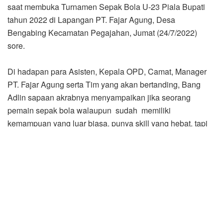
saat membuka Turnamen Sepak Bola U-23 Piala Bupati
tahun 2022 di Lapangan PT. Fajar Agung, Desa
Bengabing Kecamatan Pegajahan, Jumat (24/7/2022)
sore.
Di hadapan para Asisten, Kepala OPD, Camat, Manager
PT. Fajar Agung serta Tim yang akan bertanding, Bang
Adlin sapaan akrabnya menyampaikan jika seorang
pemain sepak bola walaupun sudah memiliki
kemampuan yang luar biasa, punya skill yang hebat, tapi
kalau tidak dibarengi dengan latihan dan banyaknya
mengikuti pertandingan (jam terbang yang tinggi) biasanya
akan kurang mantap”, katanya.
“Upaya menaikkan jam terbang ya dilakukan melalui
kegiatan turnamen seperti ini. Selain menunjukkan
kemampuan pertandingan sepak bola juga melatih