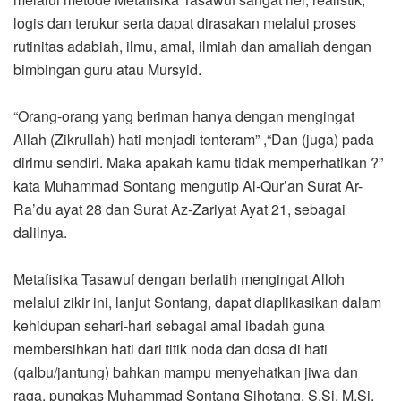
logis dan terukur serta dapat dirasakan melalui proses
rutinitas adabiah, ilmu, amal, ilmiah dan amaliah dengan
bimbingan guru atau Mursyid.
“Orang-orang yang beriman hanya dengan mengingat
Allah (Zikrullah) hati menjadi tenteram” ,“Dan (juga) pada
dirimu sendiri. Maka apakah kamu tidak memperhatikan ?”
kata Muhammad Sontang mengutip Al-Qur’an Surat Ar-
Ra’du ayat 28 dan Surat Az-Zariyat Ayat 21, sebagai
dalilnya.
Metafisika Tasawuf dengan berlatih mengingat Alloh
melalui zikir ini, lanjut Sontang, dapat diaplikasikan dalam
kehidupan sehari-hari sebagai amal ibadah guna
membersihkan hati dari titik noda dan dosa di hati
(qalbu/jantung) bahkan mampu menyehatkan jiwa dan
raga, pungkas Muhammad Sontang Sihotang, S.Si, M.Si.