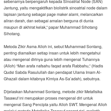
sebenarnya berpengaruh kepada Sinoatrial Node (SAN)
Jantung, yaitu mengaktifkan biolistrik sinoatrial node dalam
lapisan jantung sebagai page maker alami, melancarkan
aliran darah, dan sebagai amalan berguna di dunia
maupun di akhirat kelak,” papar Muhammad Sihotang
Sihotang.
Metoda Zikir Asma Alloh ini, sebut Muhammad Sontang,
penting diamalkan setiap insan untuk lebih mengetahui
atau mengenal dirinya guna lebih mengenal Tuhannya
(Alloh) “Man arafa nafsahu faqad arafa Rabbahu,” (Hadis
Qudsi Sabda Rasulullah dan pendapat Ulama Imam Al-
Ghazali dalam kitabnya Kimiya As-Sa’adah), sebutnya.
Dijelaskan Muhammad Sontang, metode zikir Metafisika
Tasawuf ini merupakan proses mengenal diri untuk
mengenal Sang Pencipta yaitu Alloh SWT. Mengenal Alloh
melalui metode Metafisika Tasawuf sangat riel, realistik,