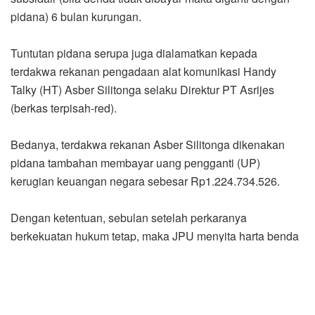
pidana) 6 bulan kurungan.
Tuntutan pidana serupa juga dialamatkan kepada
terdakwa rekanan pengadaan alat komunikasi Handy
Talky (HT) Asber Silitonga selaku Direktur PT Asrijes
(berkas terpisah-red).
Bedanya, terdakwa rekanan Asber Silitonga dikenakan
pidana tambahan membayar uang pengganti (UP)
kerugian keuangan negara sebesar Rp1.224.734.526.
Dengan ketentuan, sebulan setelah perkaranya
berkekuatan hukum tetap, maka JPU menyita harta benda
terpidana. Nila juga nantinya tidak mencukupi menutupi
UP kerugian tersebut maka diganti dengan pidana 4 tahun
penjara.