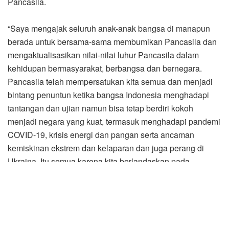
Pancasila.
“Saya mengajak seluruh anak-anak bangsa di manapun
berada untuk bersama-sama membumikan Pancasila dan
mengaktualisasikan nilai-nilai luhur Pancasila dalam
kehidupan bermasyarakat, berbangsa dan bernegara.
Pancasila telah mempersatukan kita semua dan menjadi
bintang penuntun ketika bangsa Indonesia menghadapi
tantangan dan ujian namun bisa tetap berdiri kokoh
menjadi negara yang kuat, termasuk menghadapi pandemi
COVID-19, krisis energi dan pangan serta ancaman
kemiskinan ekstrem dan kelaparan dan juga perang di
Ukraina. Itu semua karena kita berlandaskan pada
Pancasila,” kata Jokowi dalam amanatnya.
Jokowi mengingatkan bahwa Pancasila harus betul-betul
diamalkan dan diperjuangkan, karena pada hakikatnya
Pancasila harus diwujudkan dalam sistem