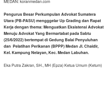
MEDAN: koranmedan.com
Pengurus Besar Perkumpulan Advokat Sumatera
Utara (PB-PASU) mengggelar Up Grading dan Rapat
Kerja dengan thema: Menguatkan Eksistensi Advokat
Menuju Advokat Yang Bermartabat pada Sabtu
(25/6/2022) bertempat di Gedung Balai Penyuluhan
dan Pelatihan Perikanan (BPPP) Medan Jl. Chaidir,
Kel. Kampung Nelayan, Kec. Medan Labuhan.
Eka Putra Zakran, SH., MH (Epza) Ketua Umum (Ketum)
PB-PASU menjelaskan, tujuan digelarnya kegiatan
tersebut ialah untuk menyegarkan kembali peran dan
fungsi atau joobdiscription dari masing-masing jabatan
pengurus yang telah dilantik serta menyusun dan
menetapkan program kerja. Sebagai peserta dalam
kegiatan tersebut yaitu seluruh anggota PASU termasuk di
dalamnya pengurus, pengawas, pembina dan penyantun