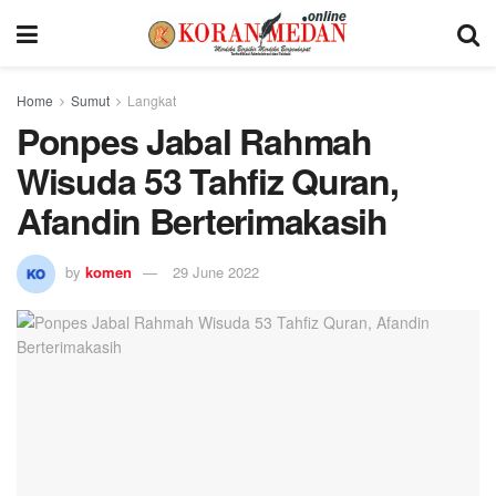
Home
Sumut
Langkat
Ponpes Jabal Rahmah
Wisuda 53 Tahfiz Quran,
Afandin Berterimakasih
by
komen
29 June 2022