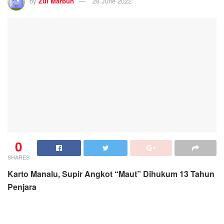
by
Zul Marbun
28 June 2022
0
SHARES
Karto Manalu, Supir Angkot “Maut” Dihukum 13 Tahun
Penjara