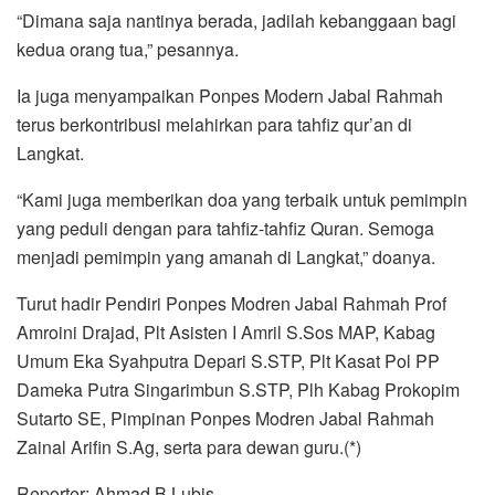
“Dimana saja nantinya berada, jadilah kebanggaan bagi
kedua orang tua,” pesannya.
Ia juga menyampaikan Ponpes Modern Jabal Rahmah
terus berkontribusi melahirkan para tahfiz qur’an di
Langkat.
“Kami juga memberikan doa yang terbaik untuk pemimpin
yang peduli dengan para tahfiz-tahfiz Quran. Semoga
menjadi pemimpin yang amanah di Langkat,” doanya.
Turut hadir Pendiri Ponpes Modren Jabal Rahmah Prof
Amroini Drajad, Plt Asisten I Amril S.Sos MAP, Kabag
Umum Eka Syahputra Depari S.STP, Plt Kasat Pol PP
Dameka Putra Singarimbun S.STP, Plh Kabag Prokopim
Sutarto SE, Pimpinan Ponpes Modren Jabal Rahmah
Zainal Arifin S.Ag, serta para dewan guru.(*)
Reporter: Ahmad B Lubis