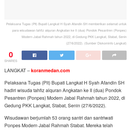
Pelaksana Tugas (Plt) Bupati Langkat H Syah Afandin SH memberikan selamat untuk
para wisudawan tahfiz alquran Angkatan ke II (dua) Pondok Pesantren (Ponpes)
Modern Jabal Rahmah tahun 2022, di Gedung PKK Langkat, Stabat, Senin
(27/6/2022). (Sumber Diskominfo Langkat)
0
SHARES
LANGKAT –
koranmedan.com
Pelaksana Tugas (Plt) Bupati Langkat H Syah Afandin SH
hadiri wisuda tahfiz alquran Angkatan ke II (dua) Pondok
Pesantren (Ponpes) Modern Jabal Rahmah tahun 2022, di
Gedung PKK Langkat, Stabat, Senin (27/6/2022).
Wisudawan berjumlah 53 orang santri dan santriwati
Ponpes Modern Jabal Rahmah Stabat. Mereka telah