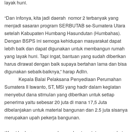
“Kami berharap semoga dengan bantuan ini, masyarakat
Sergai dapat membuat rumah layak huni, yang kokoh, dan
dapat bermanfaat bagi masyarakat yang menerimanya,”
ucap Iswanto.
Di kesempatan itu Kepala Dinas Perumahan dan Kawasan
Permukiman Sofyan Suri, S.Sos, MM, melaporkan dalam
kegiatan ini dihadiri perwakilan 4 desa di Kecamatan
Tanjung Beringin dan Kecamatan Teluk Mengkudu dari
total 21 desa yang mendapatkan alokasi bantuan.
“Perwakilan desa tersebut yaitu dari Desa Pekan Tanjung
Beringin, Desa Nagur, Desa Pematang Kuala dan Desa
Pasar Baru, di mana nantinya akan dilakukan secara
simbolis penyerahan buku tabungan kepada CPB,”
sebutnya.