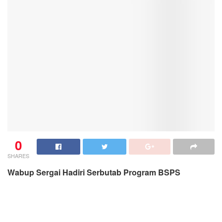
0
SHARES
Wabup Sergai Hadiri Serbutab Program BSPS
TANJUNG BERINGIN: koranmedan.com
Wakil Bupati Serdang Bedagai (Wabup Sergai) H. Adlin
Umar Yusri Tambunan, ST, MSP, menghadiri acara
Serahterima Buku Tabungan (Serbutab) kepada Calon
Penerima Bantuan (CPB) program Bantuan Stimulan
Perumahan Swadaya (BSPS) yang dilaksanakan di
Stadion Mini, Desa Nagur, Kecamatan Tanjung
Beringin, Kabupaten Sergai, Jumat (3/6/2022).