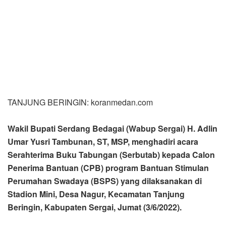
Wabup Sergai mengapresiasi tinggi apa yang
dilaksanakan, mengingat tujuan dari kegiatan tersebut
untuk memenuhi kebutuhan rumah yang layak huni bagi
masyarakat berpenghasilan rendah.
“Tentu kegiatan ini bisa memberdayakan masyarakat
berpenghasilan rendah agar mampu membangun atau
meningkatkan kualitas rumah secara swadaya sehingga
dapat menghuni rumah yang layak dalam lingkungan yang
sehat dan aman,” sebut Wabup Adlin.
Adlin Tambunan menginformasikan, Kabupaten Sergai
mendapat jatah 994 unit rumah yang tersebar di 10
kecamatan dan 21 desa. Ia mengaku ini merupakan hal
yang sangat luar biasa dan salah satu upaya untuk
mewujudkan visi Sergai yang “Maju Terus” terutama dalam