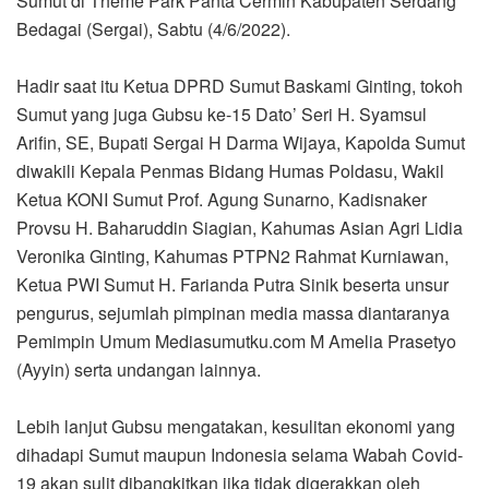
Sumut di Theme Park Panta Cermin Kabupaten Serdang
Bedagai (Sergai), Sabtu (4/6/2022).
Hadir saat itu Ketua DPRD Sumut Baskami Ginting, tokoh
Sumut yang juga Gubsu ke-15 Dato’ Seri H. Syamsul
Arifin, SE, Bupati Sergai H Darma Wijaya, Kapolda Sumut
diwakili Kepala Penmas Bidang Humas Poldasu, Wakil
Ketua KONI Sumut Prof. Agung Sunarno, Kadisnaker
Provsu H. Baharuddin Siagian, Kahumas Asian Agri Lidia
Veronika Ginting, Kahumas PTPN2 Rahmat Kurniawan,
Ketua PWI Sumut H. Farianda Putra Sinik beserta unsur
pengurus, sejumlah pimpinan media massa diantaranya
Pemimpin Umum Mediasumutku.com M Amelia Prasetyo
(Ayyin) serta undangan lainnya.
Lebih lanjut Gubsu mengatakan, kesulitan ekonomi yang
dihadapi Sumut maupun Indonesia selama Wabah Covid-
19 akan sulit dibangkitkan jika tidak digerakkan oleh