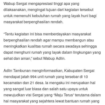
hal masyarakat yang sejahtera lewat bantuan rumah yang
layak huni.
“Dan infonya, kita jadi daerah nomor 2 terbanyak yang
menjadi sasaran program SERBUTAB se-Sumatera Utara
setelah Kabupaten Humbang Hasundutan (Humbahas).
Dengan BSPS ini semoga kehidupan masyarakat dapat
lebih baik dan dapat digunakan untuk membangun rumah
yang layak huni. Tapi ingat, bantuan yang sudah diberikan
harus dirawat dengan baik supaya bertahan lama dan bisa
digunakan sebaik-baiknya,” harap Adlin.
Kepala Balai Pelaksana Penyediaan Perumahan
Sumatera II Iswanto, ST, MSi yang hadir dalam kegiatan
menyebut dana stimulan yang diberikan untuk setiap
penerima yaitu sebesar 20 juta di mana 17,5 Juta
dibelanjakan untuk material bangunan dan 2.5 juta sisanya
merupakan upah pekerja bangunan.