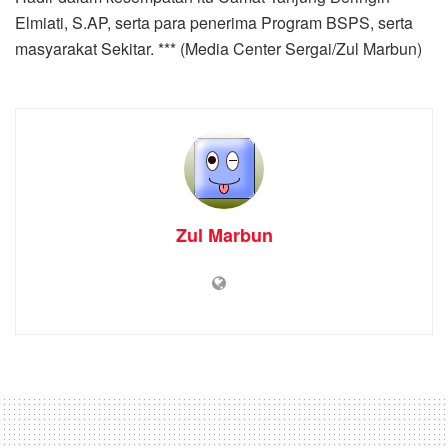
Home
Laporan Khusus
Dukung Pelaku UMKM, Dinas
Ketapang Medan Berikan
Pelatihan & Peralatan
by
Zul Marbun
3 June 2022