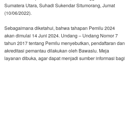
Sumatera Utara, Suhadi Sukendar Situmorang, Jumat
(10/06/2022).
Sebagaimana diketahui, bahwa tahapan Pemilu 2024
akan dimulai 14 Juni 2024. Undang – Undang Nomor 7
tahun 2017 tentang Pemilu menyebutkan, pendaftaran dan
akreditasi pemantau dilakukan oleh Bawaslu. Meja
layanan dibuka, agar dapat menjadi sumber informasi bagi
lembaga – lembaga masyarakat yang akan mendaftarkan
diri sebagai pemantau Pemilu 2024.
“Semakin cepat semakin baik, sehingga pemantau bisa
mengawasi seluruh tahapan,” katanya didampingi Kabag
Pengawasan Bawaslu Sumut Batara AP Tampubolon.
Sesuai Peraturan Bawaslu Nomor 4 tahun 2018 tentang
Pemantau Pemilu disebutkan, pendaftaran pemantau