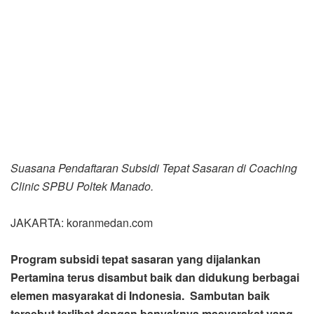
Suasana Pendaftaran Subsidi Tepat Sasaran di Coaching
Clinic SPBU Poltek Manado.
JAKARTA: koranmedan.com
Program subsidi tepat sasaran yang dijalankan
Pertamina terus disambut baik dan didukung berbagai
elemen masyarakat di Indonesia. Sambutan baik
tersebut terlihat dengan banyaknya masyarakat yang
telah mendaftarkan kendaraannya sebagai pengguna
BBM Subsidi melalui website, aplikasi maupun
pendaftaran di SPBU Pertamina.
Dukungan dari berbagai kalangan juga mengalir untuk
Pertamina meneruskan program ini, diantaranya dari Ketua
DPC Organda Manado, Khazali. Jika sebelumnya