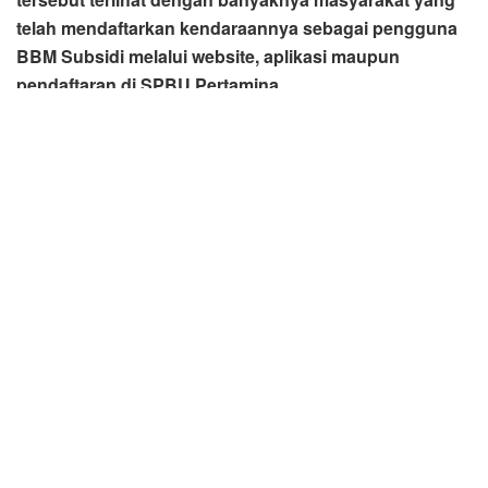
diragukan masyarakat seperti supir Angkot akan
mengalami kendala dalam mendaftar, Ia menyebut ini
justru menjadi jawaban atas keluhannya selama ini.
“Selama ini supir Angkot habis waktu untuk mengantri
BBM, karena mobil mewah ikut menikmati BBM bersubsidi.
Kami supir Angkot ini wajib mendapatkan BBM bersubsidi,
jangan sampai jatah kami dimakan oleh mobil-mobil
mewah karena semua ikut nimbrung disitu,” ujarnya
menggebu-gebu.
Khazali melanjutkan, setelah mendapatkan sosialisasi
mengenai subsidi tepat sasaran ini, ternyata ada
kemudahan, jadi yang disubsidi orang-orang yang tepat
dengan kendaraan yang tepat. Para anggota organda pun
telah diimbau mengikuti sosialisasi ini dengan registrasi
dan Organda akan ikut sosialisasi bertahap kepada