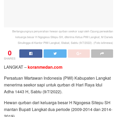
Berlangsungnya penyerahan hewan qurban seekor sapi oleh Opung perwakilan
keluarga besar H Ngogesa Sitepu SH, diterima Ketua PWI Langkat, M Darwis
Sinulingga di Kantor PWI Langkat, Stabat, Sabtu (9/7/2022). (Foto istimewa)
0
SHARES
LANGKAT –
koranmedan.com
Persatuan Wartawan Indonesia (PWI) Kabupaten Langkat
menerima seekor sapi untuk qurban di Hari Raya Idul
Adha 1443 H, Sabtu (9/7/2022).
Hewan qurban dari keluarga besar H Ngogesa Sitepu SH
mantan Bupati Langkat dua periode (2009-2014 dan 2014-
2019).