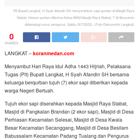
Plt Bupati Langkat, H Syah Afandin SH menyerahkan sapi qurban di Masjid Raya
Stabat. Hewan qurban diterima Ketua BKM Masjid Raya Stabat, T M Benyamin
didampingi unsur pengurus, Sabtu (9/7/2022). (Foto Diskominfo Langkat)
0
SHARES
LANGKAT –
koranmedan.com
Menyambut Hari Raya Idul Adha 1443 Hijriah, Pelaksana
Tugas (Plt) Bupati Langkat, H Syah Afandin SH bersama
keluarga berqurban tujuh (7) ekor sapi diberikan kepada
warga Negeri Bertuah.
Tujuh ekor sapi diserahkan kepada Masjid Raya Stabat,
Masjid di Pangkalan Brandan (2 ekor sapi), Masjid di Desa
Perhiasan Kecamatan Selesai, Masjid di Desa Kwala
Besar Kecamatan Secanggang, Masjid di Desa Besilam
Babussalam Kecamatan Padang Tualang dan Pengurus