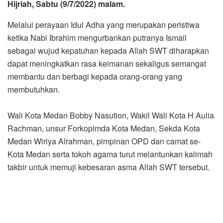
Hijriah, Sabtu (9/7/2022) malam.
Melalui perayaan Idul Adha yang merupakan peristiwa
ketika Nabi Ibrahim mengurbankan putranya Ismail
sebagai wujud kepatuhan kepada Allah SWT diharapkan
dapat meningkatkan rasa keimanan sekaligus semangat
membantu dan berbagi kepada orang-orang yang
membutuhkan.
Wali Kota Medan Bobby Nasution, Wakil Wali Kota H Aulia
Rachman, unsur Forkopimda Kota Medan, Sekda Kota
Medan Wiriya Alrahman, pimpinan OPD dan camat se-
Kota Medan serta tokoh agama turut melantunkan kalimah
takbir untuk memuji kebesaran asma Allah SWT tersebut.
Dalam sambutan singkatnya, Bobby Nasution atas nama
pribadi, keluarga dan Pemko Medan mengucapkan
selamat Hari Raya Idul Adha kepada seluruh masyarakat