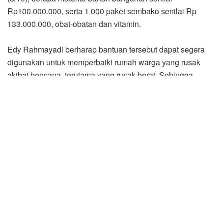
Rp100.000.000, serta 1.000 paket sembako senilai Rp
133.000.000, obat-obatan dan vitamin.
Edy Rahmayadi berharap bantuan tersebut dapat segera
digunakan untuk memperbaiki rumah warga yang rusak
akibat bencana, terutama yang rusak berat. Sehingga
warga dapat segera kembali menempati rumahnya.
“Rumah merupakan hal yang prioritas untuk warga. Selain
rumah, sekolah dan tempat ibadah juga harus segera
diperbaiki,” ujar Edy Rahmayadi, saat meninjau Posko
Gempa Taput di Kantor Bupati Taput, Tarutung.
Diketahui, selain korban meninggal dunia satu orang dan
24 orang mengalami luka-luka, gempa yang terjadi Sabtu
(1/10) dini hari tesebut, juga mengakibatkan 1.278 unit
rumah penduduk di sembilan kecamatan mengalami