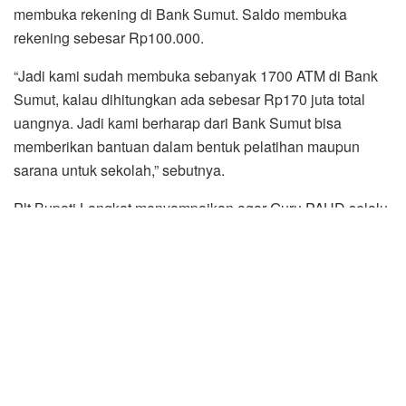
membuka rekening di Bank Sumut. Saldo membuka
rekening sebesar Rp100.000.
“Jadi kami sudah membuka sebanyak 1700 ATM di Bank
Sumut, kalau dihitungkan ada sebesar Rp170 juta total
uangnya. Jadi kami berharap dari Bank Sumut bisa
memberikan bantuan dalam bentuk pelatihan maupun
sarana untuk sekolah,” sebutnya.
Plt Bupati Langkat menyampaikan agar Guru PAUD selalu
menjaga kekompakan diantara guru honorer yang
tergabung dalam Himpaudi. “Saya ingin menitipkan
sahabat dekat saya Khairil Anwar, untuk bisa berkordinasi
dengan Ibu/Bapak Himpaudi soal penambahan insentif
untuk 400 guru tersebut,” ucapnya.
Soal Bank Sumut, Syah Afandin mengatakan harus
melakukan kordinasi terlebih dahulu dengan pihak Bank