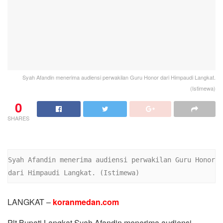
Syah Afandin menerima audiensi perwakilan Guru Honor dari Himpaudi Langkat.
(Istimewa)
0
SHARES
Syah Afandin menerima audiensi perwakilan Guru Honor 
dari Himpaudi Langkat. (Istimewa)
LANGKAT –
koranmedan.com
Plt Bupati Langkat Syah Afandin menerima audiensi