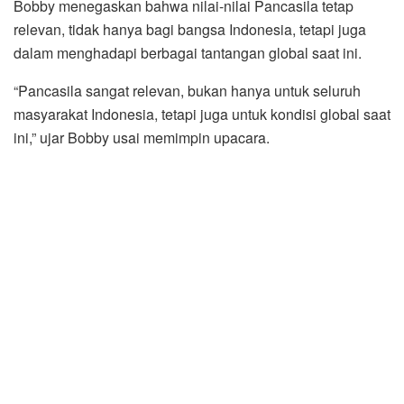
Bobby menegaskan bahwa nilai-nilai Pancasila tetap
relevan, tidak hanya bagi bangsa Indonesia, tetapi juga
dalam menghadapi berbagai tantangan global saat ini.
“Pancasila sangat relevan, bukan hanya untuk seluruh
masyarakat Indonesia, tetapi juga untuk kondisi global saat
ini,” ujar Bobby usai memimpin upacara.
Bobby juga mengajak seluruh Aparatur Sipil Negara (ASN)
untuk terus mengamalkan nilai-nilai Pancasila dalam
menjalankan tugas dan memberikan pelayanan terbaik
kepada masyarakat. Menurutnya, semangat Pancasila
harus tercermin dalam setiap pelaksanaan tugas
pemerintahan.
Dalam upacara, Bobby membacakan pidato Kepala Badan
Pembinaan Ideologi Pancasila (BPIP) Yudian Wahyudi.
Dalam pidato itu disampaikan bahwa Hari Lahir Pancasila
bukan sekadar seremoni tahunan, melainkan momentum