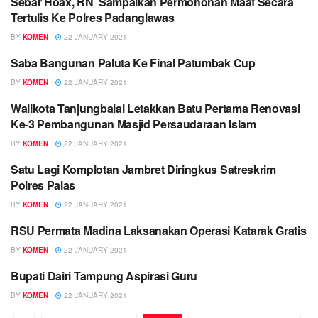
Sebar Hoax, RN Sampaikan Permohonan Maaf Secara
BERITA UTAMA
Tertulis Ke Polres Padanglawas
BY
KOMEN
22 JANUARY 2021
Saba Bangunan Paluta Ke Final Patumbak Cup
OLAHRAGA
BY
KOMEN
22 JANUARY 2021
Walikota Tanjungbalai Letakkan Batu Pertama Renovasi
AGAMA
Ke-3 Pembangunan Masjid Persaudaraan Islam
BY
KOMEN
22 JANUARY 2021
Satu Lagi Komplotan Jambret Diringkus Satreskrim
PADANGLAWAS
Polres Palas
BY
KOMEN
22 JANUARY 2021
RSU Permata Madina Laksanakan Operasi Katarak Gratis
BERITA UTAMA
BY
KOMEN
22 JANUARY 2021
Bupati Dairi Tampung Aspirasi Guru
DAIRI
BY
KOMEN
22 JANUARY 2021