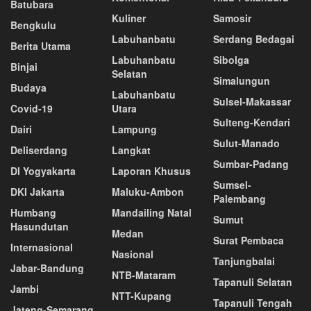
Batubara
Kuliner
Samosir
Bengkulu
Labuhanbatu
Serdang Bedagai
Berita Utama
Labuhanbatu
Sibolga
Binjai
Selatan
Simalungun
Budaya
Labuhanbatu
Sulsel-Makassar
Covid-19
Utara
Sulteng-Kendari
Dairi
Lampung
Sulut-Manado
Deliserdang
Langkat
Sumbar-Padang
DI Yogyakarta
Laporan Khusus
Sumsel-
DKI Jakarta
Maluku-Ambon
Palembang
Humbang
Mandailing Natal
Sumut
Hasundutan
Medan
Surat Pembaca
Internasional
Nasional
Tanjungbalai
Jabar-Bandung
NTB-Mataram
Tapanuli Selatan
Jambi
NTT-Kupang
Tapanuli Tengah
Jateng-Semarang