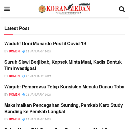
Latest Post
Waduh! Doni Monardo Positif Covid-19
BERITA UTAMA
BY
KOMEN
23 JANUARY 2021
Suruh Siswi Berjilbab, Kepsek Minta Maaf, Kadis Bentuk
BERITA UTAMA
Tim Investigasi
BY
KOMEN
23 JANUARY 2021
Wagub: Pemprovsu Tetap Konsisten Menata Danau Toba
BERITA UTAMA
BY
KOMEN
23 JANUARY 2021
Maksimalkan Pencegahan Stunting, Pemkab Karo Study
LANGKAT
Banding ke Pemkab Langkat
BY
KOMEN
23 JANUARY 2021