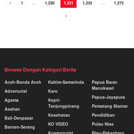
1
…
1,230
1,231
1,232
…
1,272
Browse Dengan Kategori Berita
Aceh-Banda Aceh
Kaltim-Samarinda
Papua Barat-
Manokwari
Advertorial
Karo
Papua-Jayapura
Agama
Kepri-
Tanjungpinang
Pematang Siantar
Asahan
Kesehatan
Pendidikan
Bali-Denpasar
KO VIDEO
Pulau Nias
Banten-Serang
Komentorial
Riau-Pekanbaru